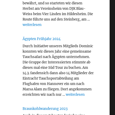
bewährt, und so starteten wir diesen
Herbst am Vereinsheim von DJK Blau-
Weiss beim Vier Linden im Hildesheim. Die
Route führte uns auf den Steinberg, am …
„Braunkohlwanderung 2024“
weiterlesen
Ägypten Frühjahr 2024
Durch Initiative unseres Mitglieds Dominic
konnten wir dieses Jahr eine gemeinsame
Tauchsafari nach Ägypten unternehmen.
Die Gruppe der Interessierten stimmte ab
dieses mal eine Süd Tour zu buchen. Am
14.3. fandensich dann also 14 Mitglieder der
Eintracht Tauchsportabteilung am
Flughafen von Hannover ein um nach
Marsa Alam zu fliegen. Dort angekommen
„Ägypten Frühjahr 2024“
erreichten wir nach nur …
weiterlesen
Braunkohlwanderung 2023