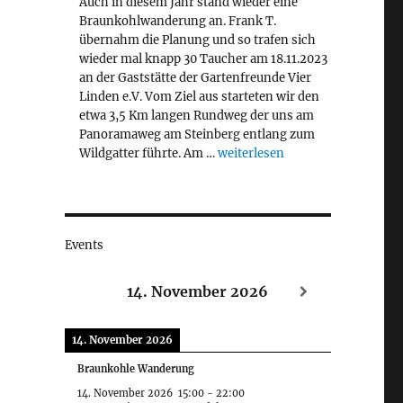
Auch in diesem Jahr stand wieder eine
Braunkohlwanderung an. Frank T.
übernahm die Planung und so trafen sich
wieder mal knapp 30 Taucher am 18.11.2023
an der Gaststätte der Gartenfreunde Vier
Linden e.V. Vom Ziel aus starteten wir den
etwa 3,5 Km langen Rundweg der uns am
Panoramaweg am Steinberg entlang zum
„Braunkohlwanderung 2023“
Wildgatter führte. Am …
weiterlesen
Events
14. November 2026
14. November 2026
Braunkohle Wanderung
14. November 2026
15:00
-
22:00