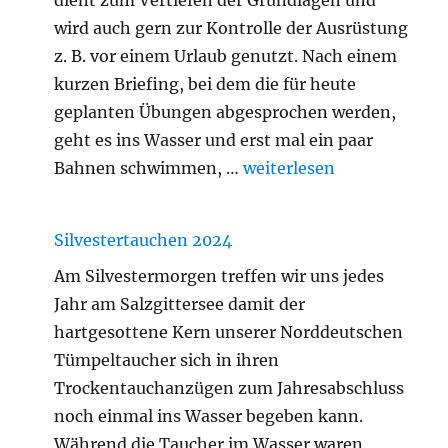
dient zum Vertiefen der Grundlagen und
wird auch gern zur Kontrolle der Ausrüstung
z. B. vor einem Urlaub genutzt. Nach einem
kurzen Briefing, bei dem die für heute
geplanten Übungen abgesprochen werden,
geht es ins Wasser und erst mal ein paar
„Gerätetraining Februar 
Bahnen schwimmen, …
weiterlesen
Silvestertauchen 2024
Am Silvestermorgen treffen wir uns jedes
Jahr am Salzgittersee damit der
hartgesottene Kern unserer Norddeutschen
Tümpeltaucher sich in ihren
Trockentauchanzügen zum Jahresabschluss
noch einmal ins Wasser begeben kann.
Während die Taucher im Wasser waren