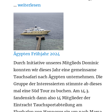
„Braunkohlwanderung 2024“
…
weiterlesen
Ägypten Frühjahr 2024
Durch Initiative unseres Mitglieds Dominic
konnten wir dieses Jahr eine gemeinsame
Tauchsafari nach Ägypten unternehmen. Die
Gruppe der Interessierten stimmte ab dieses
mal eine Süd Tour zu buchen. Am 14.3.
fandensich dann also 14 Mitglieder der
Eintracht Tauchsportabteilung am
Flughafen von Hannover ein um nach Marsa