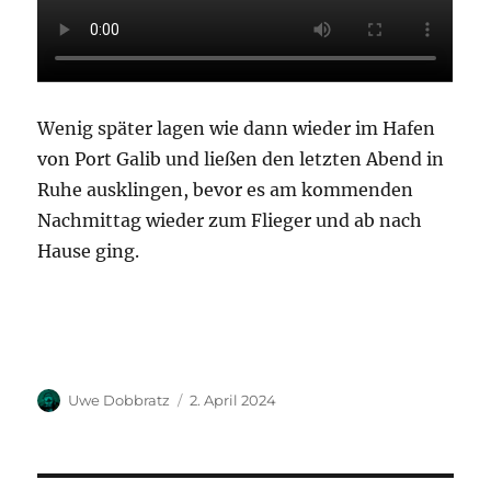
Wenig später lagen wie dann wieder im Hafen
von Port Galib und ließen den letzten Abend in
Ruhe ausklingen, bevor es am kommenden
Nachmittag wieder zum Flieger und ab nach
Hause ging.
Autor
Veröffentlicht
Uwe Dobbratz
2. April 2024
am