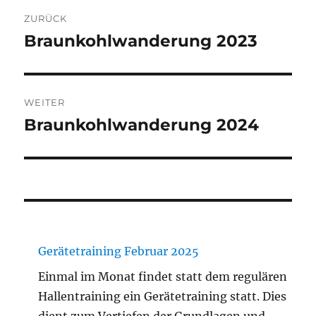
Beitragsnavigation
ZURÜCK
Braunkohlwanderung 2023
Vorheriger
Beitrag:
WEITER
Braunkohlwanderung 2024
Nächster
Beitrag:
Gerätetraining Februar 2025
Einmal im Monat findet statt dem regulären
Hallentraining ein Gerätetraining statt. Dies