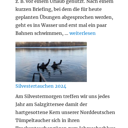
z. B. vor einem Urlaub genutzt. Nach einem
kurzen Briefing, bei dem die für heute
geplanten Übungen abgesprochen werden,
geht es ins Wasser und erst mal ein paar
„Gerätetraining Februar 
Bahnen schwimmen, …
weiterlesen
Silvestertauchen 2024
Am Silvestermorgen treffen wir uns jedes
Jahr am Salzgittersee damit der
hartgesottene Kern unserer Norddeutschen
Tümpeltaucher sich in ihren